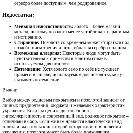
серебро более доступным, чем родированное.
Недостатки:
Меньшая износостойкость:
Золото – более мягкий
металл, поэтому позолота менее устойчива к царапинам
и истиранию.
Стиранние:
Позолота со временем может стираться под
воздействием трения и пота, обнажая серебро под ним.
Возможная аллергия:
Некоторые люди могут быть
чувствительны к примесям в золотом сплаве,
используемом для позолоты.
Потемнение:
Хотя золото само по себе не тускнеет,
примеси в сплаве, используемом для позолоты, могут
вызывать потемнение.
Вывод:
Выбор между родиевым покрытием и позолотой зависит от
личных предпочтений, бюджета и желаемых характеристик
украшения. Если вы цените долговечность,
гипоаллергенность и современный вид, родиевое покрытие –
отличный выбор. Если же вам нравится классический вид
золота и вы готовы к некоторой осторожности в ношении
украшения, позолота может быть более подходящим