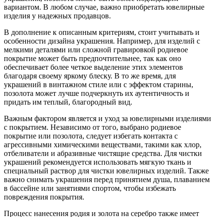
вариантом. В любом случае, важно приобретать ювелирные
изделия у надежных продавцов.
В дополнение к описанным критериям, стоит учитывать и
особенности дизайна украшения. Например, для изделий с
мелкими деталями или сложной гравировкой родиевое
покрытие может быть предпочтительнее, так как оно
обеспечивает более четкое выделение этих элементов
благодаря своему яркому блеску. В то же время, для
украшений в винтажном стиле или с эффектом старины,
позолота может лучше подчеркнуть их аутентичность и
придать им теплый, благородный вид.
Важным фактором является и уход за ювелирными изделиями
с покрытием. Независимо от того, выбрано родиевое
покрытие или позолота, следует избегать контакта с
агрессивными химическими веществами, такими как хлор,
отбеливатели и абразивные чистящие средства. Для чистки
украшений рекомендуется использовать мягкую ткань и
специальный раствор для чистки ювелирных изделий. Также
важно снимать украшения перед принятием душа, плаванием
в бассейне или занятиями спортом, чтобы избежать
повреждения покрытия.
Процесс нанесения родия и золота на серебро также имеет