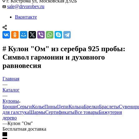
г. Кострома ул, Московская д.92Б
sale@drvorobev.ru
Вконтакте
# Кулон "Ом" из серебра 925 пробы:
Символ гармонии и духовного
равновесия
Главная
—
Каталог
—
Кулоны
Броши
Серьги
Колье
Пины
Цепи
Кольца
Брелки
Браслеты
Сувенир
для галстука
Шармы
Сертификаты
Все товары
Бижутерия
дерево
—
Кулон "Ом"
Бесплатная доставка