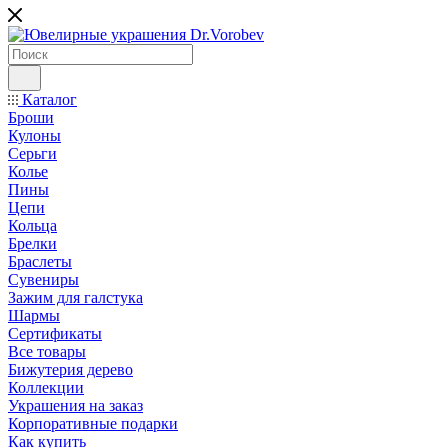
Каталог
Броши
Кулоны
Серьги
Колье
Пины
Цепи
Кольца
Брелки
Браслеты
Сувениры
Зажим для галстука
Шармы
Сертификаты
Все товары
Бижутерия дерево
Коллекции
Украшения на заказ
Корпоративные подарки
Как купить