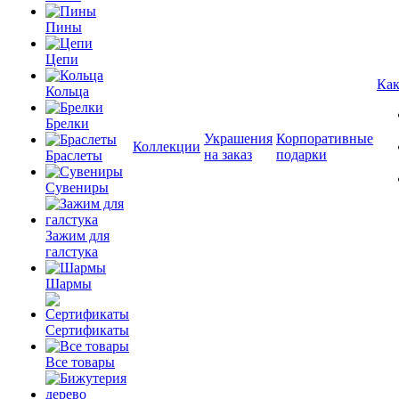
Пины
Цепи
Как
Кольца
Брелки
Украшения
Корпоративные
Коллекции
на заказ
подарки
Браслеты
Сувениры
Зажим для
галстука
Шармы
Сертификаты
Все товары