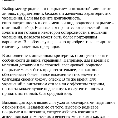
Выбор между родиевым покрытием и позолотой зависит от
личных предпочтений, бюджета и желаемых характеристик
украшения. Если вы цените долговечность,
гипоаллергенность и современный вид, родиевое покрытие –
отличный выбор. Если же вам нравится классический вид
золота и вы готовы к некоторой осторожности в ношении
украшения, позолота может быть более подходящим
вариантом. В любом случае, важно приобретать ювелирные
изделия у надежных продавцов.
В дополнение к описанным критериям, стоит учитывать и
особенности дизайна украшения. Например, для изделий с
мелкими деталями или сложной гравировкой родиевое
покрытие может быть предпочтительнее, так как оно
обеспечивает более четкое выделение этих элементов
благодаря своему яркому блеску. В то же время, для
украшений в винтажном стиле или с эффектом старины,
позолота может лучше подчеркнуть их аутентичность и
придать им теплый, благородный вид.
Важным фактором является и уход за ювелирными изделиями
с покрытием. Независимо от того, выбрано родиевое
покрытие или позолота, следует избегать контакта с
агрессивными химическими веществами, такими как хлор,