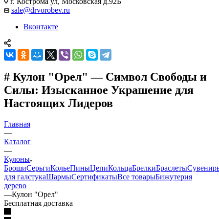
г. Кострома ул, Московская д.92Б
sale@drvorobev.ru
Вконтакте
# Кулон "Орел" — Символ Свободы и
Силы: Изысканное Украшение для
Настоящих Лидеров
Главная
—
Каталог
—
Кулоны
Броши
Серьги
Колье
Пины
Цепи
Кольца
Брелки
Браслеты
Сувенир
для галстука
Шармы
Сертификаты
Все товары
Бижутерия
дерево
—
Кулон "Орел"
Бесплатная доставка