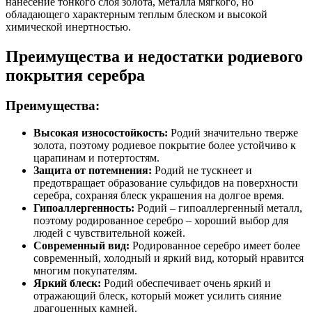
нанесение тонкого слоя золота, металла мягкого, но
обладающего характерным теплым блеском и высокой
химической инертностью.
Преимущества и недостатки родиевого
покрытия серебра
Преимущества:
Высокая износостойкость:
Родий значительно тверже
золота, поэтому родиевое покрытие более устойчиво к
царапинам и потертостям.
Защита от потемнения:
Родий не тускнеет и
предотвращает образование сульфидов на поверхности
серебра, сохраняя блеск украшения на долгое время.
Гипоаллергенность:
Родий – гипоаллергенный металл,
поэтому родированное серебро – хороший выбор для
людей с чувствительной кожей.
Современный вид:
Родированное серебро имеет более
современный, холодный и яркий вид, который нравится
многим покупателям.
Яркий блеск:
Родий обеспечивает очень яркий и
отражающий блеск, который может усилить сияние
драгоценных камней.