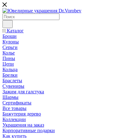
Каталог
Броши
Кулоны
Серьги
Колье
Пины
Цепи
Кольца
Брелки
Браслеты
Сувениры
Зажим для галстука
Шармы
Сертификаты
Все товары
Бижутерия дерево
Коллекции
Украшения на заказ
Корпоративные подарки
Как купить