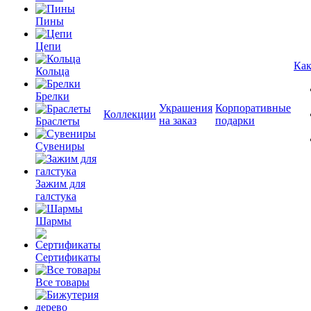
Пины
Цепи
Как
Кольца
Брелки
Украшения
Корпоративные
Коллекции
на заказ
подарки
Браслеты
Сувениры
Зажим для
галстука
Шармы
Сертификаты
Все товары