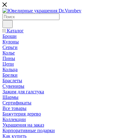
Каталог
Броши
Кулоны
Серьги
Колье
Пины
Цепи
Кольца
Брелки
Браслеты
Сувениры
Зажим для галстука
Шармы
Сертификаты
Все товары
Бижутерия дерево
Коллекции
Украшения на заказ
Корпоративные подарки
Как купить