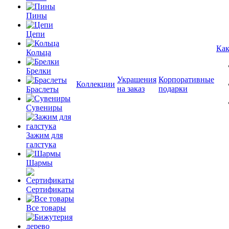
Пины
Цепи
Как
Кольца
Брелки
Украшения
Корпоративные
Коллекции
на заказ
подарки
Браслеты
Сувениры
Зажим для
галстука
Шармы
Сертификаты
Все товары