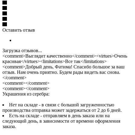
Оставить отзыв
Загрузка отзывов...
<comment>Выглядит качественно</comment><virtues>Очень
красивая</virtues><limitations>Все так</limitations>
<comment>Добрый день, Фатима! Спасибо большое за ваш
отзыв. Нам очень приятно. Будем рады видеть вас снова.
</comment>
<comment></comment>
<comment></comment>
Украшения из серебра:
Нет на складе - в связи с большой загруженностью
производства отправка может задержаться от 2 до 6 дней.
Есть на складе - отправляем в день заказа или на
следующий день, в зависимости от времени оформления
заказа.