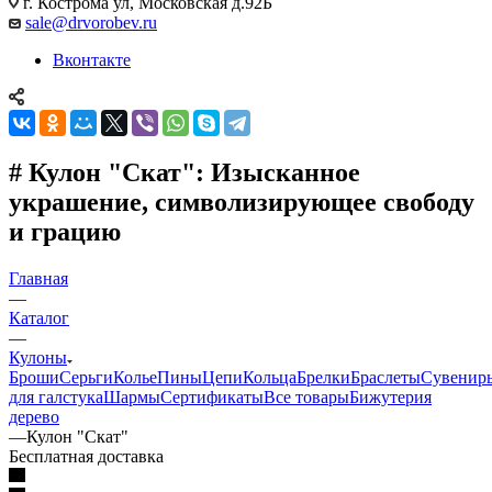
г. Кострома ул, Московская д.92Б
sale@drvorobev.ru
Вконтакте
# Кулон "Скат": Изысканное
украшение, символизирующее свободу
и грацию
Главная
—
Каталог
—
Кулоны
Броши
Серьги
Колье
Пины
Цепи
Кольца
Брелки
Браслеты
Сувенир
для галстука
Шармы
Сертификаты
Все товары
Бижутерия
дерево
—
Кулон "Скат"
Бесплатная доставка