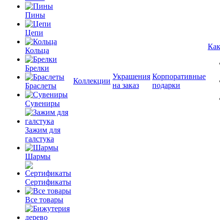
Пины
Цепи
Как
Кольца
Брелки
Украшения
Корпоративные
Коллекции
на заказ
подарки
Браслеты
Сувениры
Зажим для
галстука
Шармы
Сертификаты
Все товары