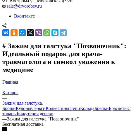
г. Кострома ул, Московская д.92Б
sale@drvorobev.ru
Вконтакте
# Зажим для галстука "Позвоночник":
Идеальный подарок для врача-
травматолога и символ уважения к
медицине
Главная
—
Каталог
—
Зажим для галстука
Броши
Кулоны
Серьги
Колье
Пины
Цепи
Кольца
Брелки
Браслеты
С
товары
Бижутерия дерево
—
Зажим для галстука "Позвоночник"
Бесплатная доставка