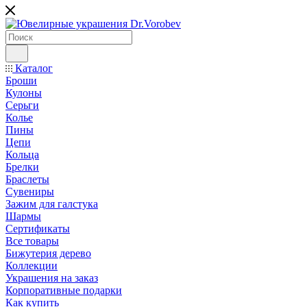
Каталог
Броши
Кулоны
Серьги
Колье
Пины
Цепи
Кольца
Брелки
Браслеты
Сувениры
Зажим для галстука
Шармы
Сертификаты
Все товары
Бижутерия дерево
Коллекции
Украшения на заказ
Корпоративные подарки
Как купить