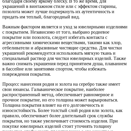
благодаря своему яркому блеску. В то же время, для
украшений в винтажном стиле или с эффектом старины,
позолота может лучше подчеркнуть их аутентичность и
придать им теплый, благородный вид.
Важным фактором является и уход за ювелирными изделиями
с покрытием. Независимо от того, выбрано родиевое
покрытие или позолота, следует избегать контакта с
агрессивными химическими веществами, такими как хлор,
отбеливатели и абразивные чистящие средства. Для чистки
украшений рекомендуется использовать мягкую ткань и
специальный раствор для чистки ювелирных изделий. Также
важно снимать украшения перед принятием душа, плаванием
в бассейне или занятиями спортом, чтобы избежать
повреждения покрытия.
Процесс нанесения родия и золота на серебро также имеет
свои нюансы. Гальваническое покрытие, наиболее
распространенный метод, обеспечивает равномерное и
прочное покрытие, но его толщина может варьироваться.
Толщина покрытия влияет на его долговечность и
износостойкость. Более толстый слой родия или золота, как
правило, обеспечивает более длительный срок службы
покрытия, но также увеличивает стоимость изделия. При
покупке ювелирных изделий стоит уточнять толщину