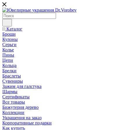
Каталог
Броши
Кулоны
Серьги
Колье
Пины
Цепи
Кольца
Брелки
Браслеты
Сувениры
Зажим для галстука
Шармы
Сертификаты
Все товары
Бижутерия дерево
Коллекции
Украшения на заказ
Корпоративные подарки
Как купить