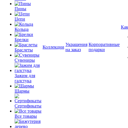
Пины
Цепи
Как
Кольца
Брелки
Украшения
Корпоративные
Коллекции
на заказ
подарки
Браслеты
Сувениры
Зажим для
галстука
Шармы
Сертификаты
Все товары