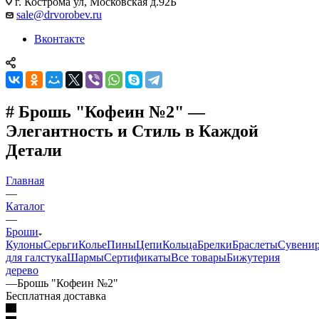
г. Кострома ул, Московская д.92Б
sale@drvorobev.ru
Вконтакте
# Брошь "Кофеин №2" —
Элегантность и Стиль в Каждой
Детали
Главная
—
Каталог
—
Броши
Кулоны
Серьги
Колье
Пины
Цепи
Кольца
Брелки
Браслеты
Сувени
для галстука
Шармы
Сертификаты
Все товары
Бижутерия
дерево
—
Брошь "Кофеин №2"
Бесплатная доставка