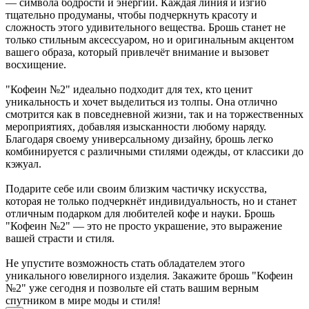
— символа бодрости и энергии. Каждая линия и изгиб
тщательно продуманы, чтобы подчеркнуть красоту и
сложность этого удивительного вещества. Брошь станет не
только стильным аксессуаром, но и оригинальным акцентом
вашего образа, который привлечёт внимание и вызовет
восхищение.
"Кофеин №2" идеально подходит для тех, кто ценит
уникальность и хочет выделиться из толпы. Она отлично
смотрится как в повседневной жизни, так и на торжественных
мероприятиях, добавляя изысканности любому наряду.
Благодаря своему универсальному дизайну, брошь легко
комбинируется с различными стилями одежды, от классики до
кэжуал.
Подарите себе или своим близким частичку искусства,
которая не только подчеркнёт индивидуальность, но и станет
отличным подарком для любителей кофе и науки. Брошь
"Кофеин №2" — это не просто украшение, это выражение
вашей страсти и стиля.
Не упустите возможность стать обладателем этого
уникального ювелирного изделия. Закажите брошь "Кофеин
№2" уже сегодня и позвольте ей стать вашим верным
спутником в мире моды и стиля!