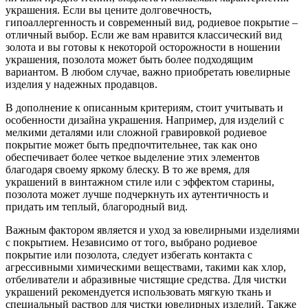
украшения. Если вы цените долговечность,
гипоаллергенность и современный вид, родиевое покрытие –
отличный выбор. Если же вам нравится классический вид
золота и вы готовы к некоторой осторожности в ношении
украшения, позолота может быть более подходящим
вариантом. В любом случае, важно приобретать ювелирные
изделия у надежных продавцов.
В дополнение к описанным критериям, стоит учитывать и
особенности дизайна украшения. Например, для изделий с
мелкими деталями или сложной гравировкой родиевое
покрытие может быть предпочтительнее, так как оно
обеспечивает более четкое выделение этих элементов
благодаря своему яркому блеску. В то же время, для
украшений в винтажном стиле или с эффектом старины,
позолота может лучше подчеркнуть их аутентичность и
придать им теплый, благородный вид.
Важным фактором является и уход за ювелирными изделиями
с покрытием. Независимо от того, выбрано родиевое
покрытие или позолота, следует избегать контакта с
агрессивными химическими веществами, такими как хлор,
отбеливатели и абразивные чистящие средства. Для чистки
украшений рекомендуется использовать мягкую ткань и
специальный раствор для чистки ювелирных изделий. Также