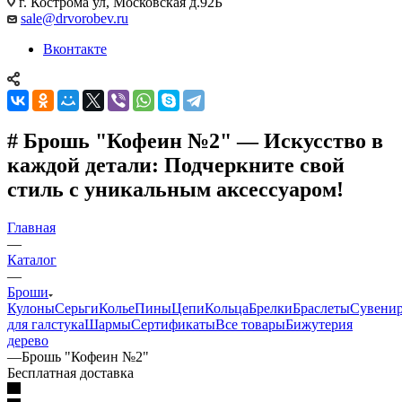
г. Кострома ул, Московская д.92Б
sale@drvorobev.ru
Вконтакте
# Брошь "Кофеин №2" — Искусство в
каждой детали: Подчеркните свой
стиль с уникальным аксессуаром!
Главная
—
Каталог
—
Броши
Кулоны
Серьги
Колье
Пины
Цепи
Кольца
Брелки
Браслеты
Сувени
для галстука
Шармы
Сертификаты
Все товары
Бижутерия
дерево
—
Брошь "Кофеин №2"
Бесплатная доставка