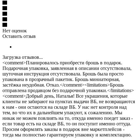
Нет оценок
Оставить отзыв
Загрузка отзывов...
<comment>Планировалось приобрести брошь в подарок.
Подарочная упаковка, заявленная в описании отсутствовала,
шуточная инструкция отсутствовала. Брошь была просто
упакована в прозрачный пакетик. Брошь миниатюрная,
застёжка неудобная. Отказ.</comment><limitations>Брошь
отправлена продавцом без подарочной упаковки.</limitations>
<comment>Добрый день, Наталья! Все украшения, которые
клиенты не забирают на пунктах выдачи ВБ, не возвращаются
к нам - они остаются на складе ВБ. У нас нет контроля над
тем, во что их в дальнейшем упакуют, к сожалению. Мы
никак не можем повлиять на то, откуда именно поедет заказ -
если товар есть на складе ВБ, то он поступит именно оттуда.
Просим оформлять заказы в подарок вне маркетплейсов -
тогда мы полностью гарантируем упаковку и комплектацию.