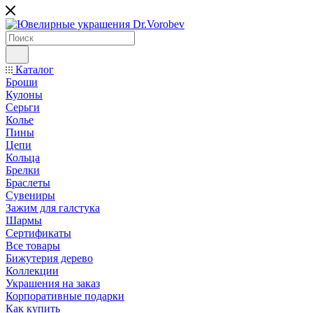
Каталог
Броши
Кулоны
Серьги
Колье
Пины
Цепи
Кольца
Брелки
Браслеты
Сувениры
Зажим для галстука
Шармы
Сертификаты
Все товары
Бижутерия дерево
Коллекции
Украшения на заказ
Корпоративные подарки
Как купить