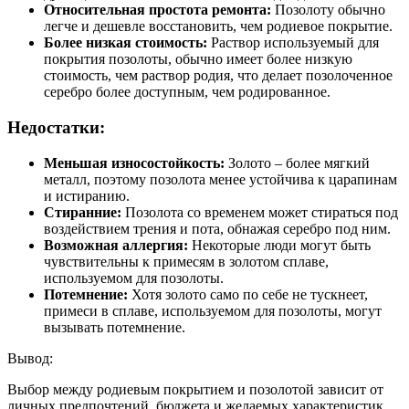
Относительная простота ремонта:
Позолоту обычно
легче и дешевле восстановить, чем родиевое покрытие.
Более низкая стоимость:
Раствор используемый для
покрытия позолоты, обычно имеет более низкую
стоимость, чем раствор родия, что делает позолоченное
серебро более доступным, чем родированное.
Недостатки:
Меньшая износостойкость:
Золото – более мягкий
металл, поэтому позолота менее устойчива к царапинам
и истиранию.
Стиранние:
Позолота со временем может стираться под
воздействием трения и пота, обнажая серебро под ним.
Возможная аллергия:
Некоторые люди могут быть
чувствительны к примесям в золотом сплаве,
используемом для позолоты.
Потемнение:
Хотя золото само по себе не тускнеет,
примеси в сплаве, используемом для позолоты, могут
вызывать потемнение.
Вывод:
Выбор между родиевым покрытием и позолотой зависит от
личных предпочтений, бюджета и желаемых характеристик