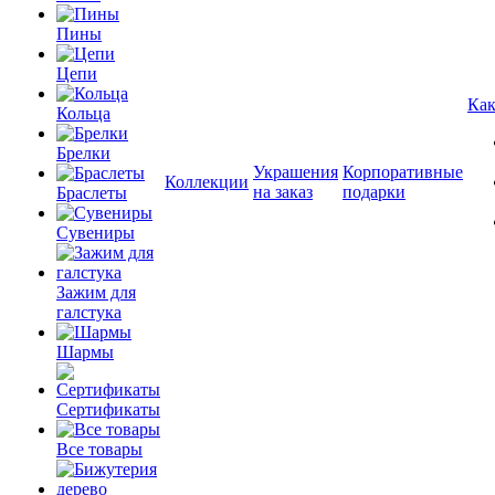
Пины
Цепи
Как
Кольца
Брелки
Украшения
Корпоративные
Коллекции
на заказ
подарки
Браслеты
Сувениры
Зажим для
галстука
Шармы
Сертификаты
Все товары