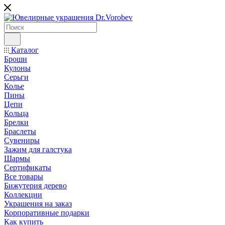
Каталог
Броши
Кулоны
Серьги
Колье
Пины
Цепи
Кольца
Брелки
Браслеты
Сувениры
Зажим для галстука
Шармы
Сертификаты
Все товары
Бижутерия дерево
Коллекции
Украшения на заказ
Корпоративные подарки
Как купить