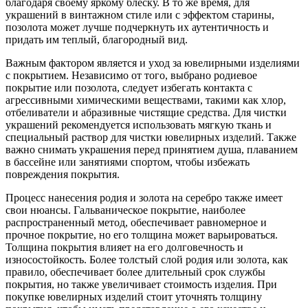
благодаря своему яркому блеску. В то же время, для
украшений в винтажном стиле или с эффектом старины,
позолота может лучше подчеркнуть их аутентичность и
придать им теплый, благородный вид.
Важным фактором является и уход за ювелирными изделиями
с покрытием. Независимо от того, выбрано родиевое
покрытие или позолота, следует избегать контакта с
агрессивными химическими веществами, такими как хлор,
отбеливатели и абразивные чистящие средства. Для чистки
украшений рекомендуется использовать мягкую ткань и
специальный раствор для чистки ювелирных изделий. Также
важно снимать украшения перед принятием душа, плаванием
в бассейне или занятиями спортом, чтобы избежать
повреждения покрытия.
Процесс нанесения родия и золота на серебро также имеет
свои нюансы. Гальваническое покрытие, наиболее
распространенный метод, обеспечивает равномерное и
прочное покрытие, но его толщина может варьироваться.
Толщина покрытия влияет на его долговечность и
износостойкость. Более толстый слой родия или золота, как
правило, обеспечивает более длительный срок службы
покрытия, но также увеличивает стоимость изделия. При
покупке ювелирных изделий стоит уточнять толщину