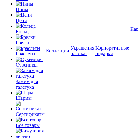
Пины
Цепи
Как
Кольца
Брелки
Украшения
Корпоративные
Коллекции
на заказ
подарки
Браслеты
Сувениры
Зажим для
галстука
Шармы
Сертификаты
Все товары