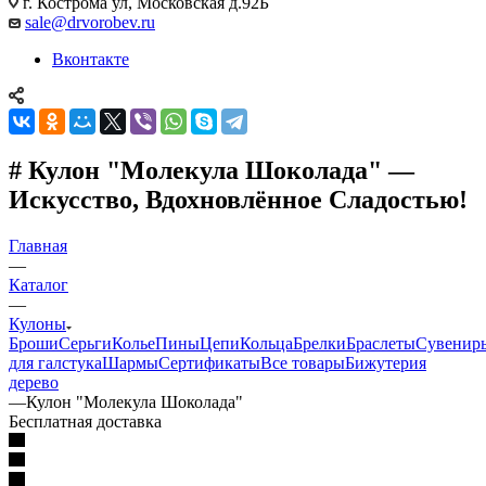
г. Кострома ул, Московская д.92Б
sale@drvorobev.ru
Вконтакте
# Кулон "Молекула Шоколада" —
Искусство, Вдохновлённое Сладостью!
Главная
—
Каталог
—
Кулоны
Броши
Серьги
Колье
Пины
Цепи
Кольца
Брелки
Браслеты
Сувенир
для галстука
Шармы
Сертификаты
Все товары
Бижутерия
дерево
—
Кулон "Молекула Шоколада"
Бесплатная доставка