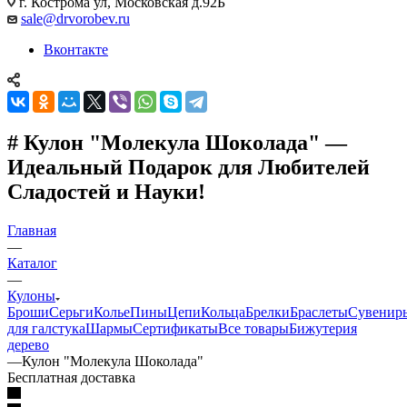
г. Кострома ул, Московская д.92Б
sale@drvorobev.ru
Вконтакте
# Кулон "Молекула Шоколада" —
Идеальный Подарок для Любителей
Сладостей и Науки!
Главная
—
Каталог
—
Кулоны
Броши
Серьги
Колье
Пины
Цепи
Кольца
Брелки
Браслеты
Сувенир
для галстука
Шармы
Сертификаты
Все товары
Бижутерия
дерево
—
Кулон "Молекула Шоколада"
Бесплатная доставка