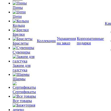
Пины
Цепи
Как
Кольца
Брелки
Украшения
Корпоративные
Коллекции
на заказ
подарки
Браслеты
Сувениры
Зажим для
галстука
Шармы
Сертификаты
Все товары