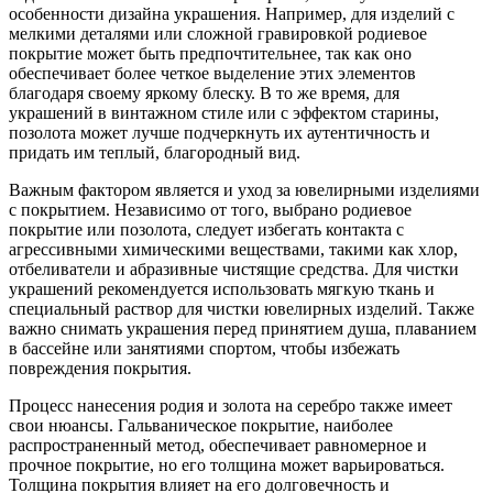
особенности дизайна украшения. Например, для изделий с
мелкими деталями или сложной гравировкой родиевое
покрытие может быть предпочтительнее, так как оно
обеспечивает более четкое выделение этих элементов
благодаря своему яркому блеску. В то же время, для
украшений в винтажном стиле или с эффектом старины,
позолота может лучше подчеркнуть их аутентичность и
придать им теплый, благородный вид.
Важным фактором является и уход за ювелирными изделиями
с покрытием. Независимо от того, выбрано родиевое
покрытие или позолота, следует избегать контакта с
агрессивными химическими веществами, такими как хлор,
отбеливатели и абразивные чистящие средства. Для чистки
украшений рекомендуется использовать мягкую ткань и
специальный раствор для чистки ювелирных изделий. Также
важно снимать украшения перед принятием душа, плаванием
в бассейне или занятиями спортом, чтобы избежать
повреждения покрытия.
Процесс нанесения родия и золота на серебро также имеет
свои нюансы. Гальваническое покрытие, наиболее
распространенный метод, обеспечивает равномерное и
прочное покрытие, но его толщина может варьироваться.
Толщина покрытия влияет на его долговечность и