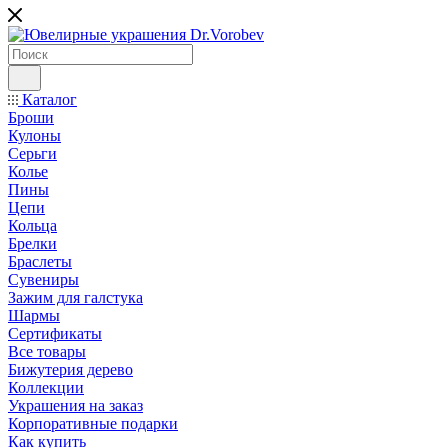
Каталог
Броши
Кулоны
Серьги
Колье
Пины
Цепи
Кольца
Брелки
Браслеты
Сувениры
Зажим для галстука
Шармы
Сертификаты
Все товары
Бижутерия дерево
Коллекции
Украшения на заказ
Корпоративные подарки
Как купить