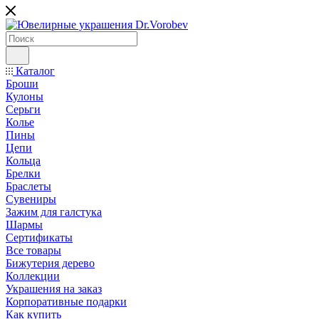
Каталог
Броши
Кулоны
Серьги
Колье
Пины
Цепи
Кольца
Брелки
Браслеты
Сувениры
Зажим для галстука
Шармы
Сертификаты
Все товары
Бижутерия дерево
Коллекции
Украшения на заказ
Корпоративные подарки
Как купить