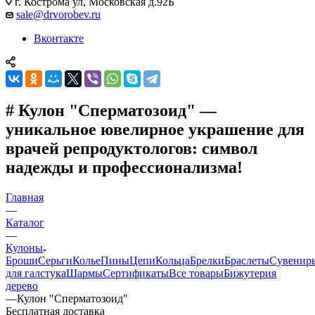
г. Кострома ул, Московская д.92Б
sale@drvorobev.ru
Вконтакте
# Кулон "Сперматозоид" —
уникальное ювелирное украшение для
врачей репродуктологов: символ
надежды и профессионализма!
Главная
—
Каталог
—
Кулоны
Броши
Серьги
Колье
Пины
Цепи
Кольца
Брелки
Браслеты
Сувенир
для галстука
Шармы
Сертификаты
Все товары
Бижутерия
дерево
—
Кулон "Сперматозоид"
Бесплатная доставка