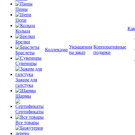
Пины
Цепи
Как
Кольца
Брелки
Украшения
Корпоративные
Коллекции
на заказ
подарки
Браслеты
Сувениры
Зажим для
галстука
Шармы
Сертификаты
Все товары