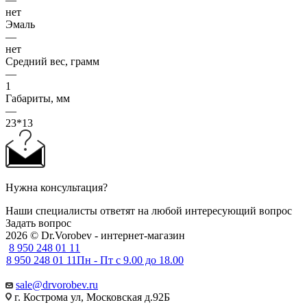
нет
Эмаль
—
нет
Средний вес, грамм
—
1
Габариты, мм
—
23*13
Нужна консультация?
Наши специалисты ответят на любой интересующий вопрос
Задать вопрос
2026 © Dr.Vorobev - интернет-магазин
8 950 248 01 11
8 950 248 01 11
Пн - Пт с 9.00 до 18.00
sale@drvorobev.ru
г. Кострома ул, Московская д.92Б