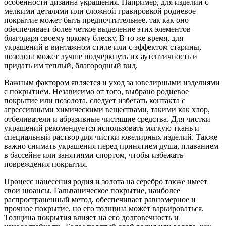
особенности дизайна украшения. Например, для изделий с
мелкими деталями или сложной гравировкой родиевое
покрытие может быть предпочтительнее, так как оно
обеспечивает более четкое выделение этих элементов
благодаря своему яркому блеску. В то же время, для
украшений в винтажном стиле или с эффектом старины,
позолота может лучше подчеркнуть их аутентичность и
придать им теплый, благородный вид.
Важным фактором является и уход за ювелирными изделиями
с покрытием. Независимо от того, выбрано родиевое
покрытие или позолота, следует избегать контакта с
агрессивными химическими веществами, такими как хлор,
отбеливатели и абразивные чистящие средства. Для чистки
украшений рекомендуется использовать мягкую ткань и
специальный раствор для чистки ювелирных изделий. Также
важно снимать украшения перед принятием душа, плаванием
в бассейне или занятиями спортом, чтобы избежать
повреждения покрытия.
Процесс нанесения родия и золота на серебро также имеет
свои нюансы. Гальваническое покрытие, наиболее
распространенный метод, обеспечивает равномерное и
прочное покрытие, но его толщина может варьироваться.
Толщина покрытия влияет на его долговечность и