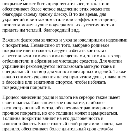
покрытие может быть предпочтительнее, так как оно
обеспечивает более четкое выделение этих элементов
благодаря своему яркому блеску. В то же время, для
украшений в винтажном стиле или с эффектом старины,
позолота может лучше подчеркнуть их аутентичность и
придать им теплый, благородный вид.
Важным фактором является и уход за ювелирными изделиями
с покрытием. Независимо от того, выбрано родиевое
покрытие или позолота, следует избегать контакта с
агрессивными химическими веществами, такими как хлор,
отбеливатели и абразивные чистящие средства. Для чистки
украшений рекомендуется использовать мягкую ткань и
специальный раствор для чистки ювелирных изделий. Также
важно снимать украшения перед принятием душа, плаванием
в бассейне или занятиями спортом, чтобы избежать
повреждения покрытия.
Процесс нанесения родия и золота на серебро также имеет
свои нюансы. Гальваническое покрытие, наиболее
распространенный метод, обеспечивает равномерное и
прочное покрытие, но его толщина может варьироваться.
Толщина покрытия влияет на его долговечность и
износостойкость. Более толстый слой родия или золота, как
правило, обеспечивает более длительный срок службы