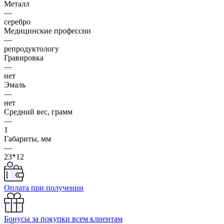
Металл
—
серебро
Медицинские профессии
—
репродуктологу
Гравировка
—
нет
Эмаль
—
нет
Средний вес, грамм
—
1
Габариты, мм
—
23*12
Оплата при получении
Бонусы за покупки всем клиентам