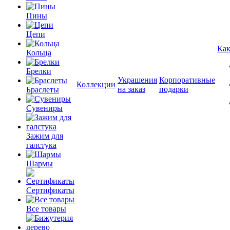
Пины
Цепи
Как
Кольца
Брелки
Украшения
Корпоративные
Коллекции
на заказ
подарки
Браслеты
Сувениры
Зажим для
галстука
Шармы
Сертификаты
Все товары