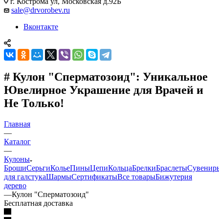
г. Кострома ул, Московская д.92Б
sale@drvorobev.ru
Вконтакте
# Кулон "Сперматозоид": Уникальное
Ювелирное Украшение для Врачей и
Не Только!
Главная
—
Каталог
—
Кулоны
Броши
Серьги
Колье
Пины
Цепи
Кольца
Брелки
Браслеты
Сувенир
для галстука
Шармы
Сертификаты
Все товары
Бижутерия
дерево
—
Кулон "Сперматозоид"
Бесплатная доставка