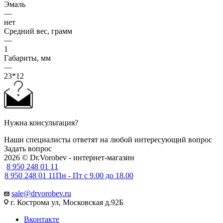
Эмаль
—
нет
Средний вес, грамм
—
1
Габариты, мм
—
23*12
Нужна консультация?
Наши специалисты ответят на любой интересующий вопрос
Задать вопрос
2026 © Dr.Vorobev - интернет-магазин
8 950 248 01 11
8 950 248 01 11
Пн - Пт с 9.00 до 18.00
sale@drvorobev.ru
г. Кострома ул, Московская д.92Б
Вконтакте