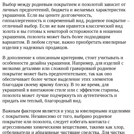
Выбор между родиевым покрытием и позолотой зависит от
личных предпочтений, бюджета и желаемых характеристик
украшения. Если вы цените долговечность,
гипоаллергенность и современный вид, родиевое покрытие –
отличный выбор. Если же вам нравится классический вид
золота и вы готовы к некоторой осторожности в ношении
украшения, позолота может быть более подходящим
вариантом. В любом случае, важно приобретать ювелирные
изделия у надежных продавцов.
В дополнение к описанным критериям, стоит учитывать и
особенности дизайна украшения. Например, для изделий с
мелкими деталями или сложной гравировкой родиевое
покрытие может быть предпочтительнее, так как оно
обеспечивает более четкое выделение этих элементов
благодаря своему яркому блеску. В то же время, для
украшений в винтажном стиле или с эффектом старины,
позолота может лучше подчеркнуть их аутентичность и
придать им теплый, благородный вид.
Важным фактором является и уход за ювелирными изделиями
с покрытием. Независимо от того, выбрано родиевое
покрытие или позолота, следует избегать контакта с
агрессивными химическими веществами, такими как хлор,
отбеливатели и абразивные чистящие средства. Для чистки