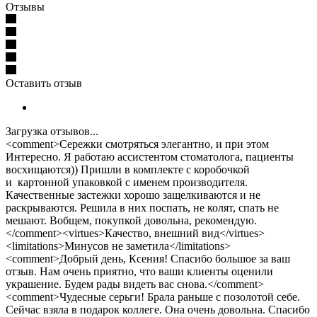
Отзывы
Оставить отзыв
Загрузка отзывов...
<comment>Сережки смотряться элегантно, и при этом
Интересно. Я работаю ассистентом стоматолога, пациенты
восхищаются)) Пришли в комплекте с коробочкой
и картонной упаковкой с именем производителя.
Качественные застежки хорошо защелкиваются и не
раскрываются. Решила в них поспать, не колят, спать не
мешают. Вобщем, покупкой довольна, рекомендую.
</comment><virtues>Качество, внешний вид</virtues>
<limitations>Минусов не заметила</limitations>
<comment>Добрый день, Ксения! Спасибо большое за ваш
отзыв. Нам очень приятно, что ваши клиенты оценили
украшение. Будем рады видеть вас снова.</comment>
<comment>Чудесные серьги! Брала раньше с позолотой себе.
Сейчас взяла в подарок коллеге. Она очень довольна. Спасибо