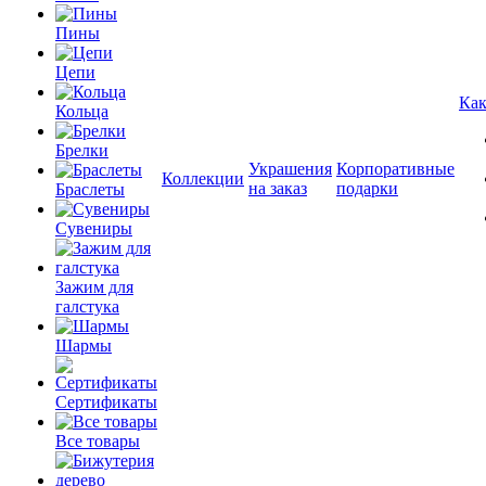
Пины
Цепи
Как
Кольца
Брелки
Украшения
Корпоративные
Коллекции
на заказ
подарки
Браслеты
Сувениры
Зажим для
галстука
Шармы
Сертификаты
Все товары