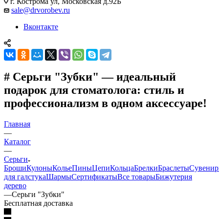
г. Кострома ул, Московская д.92Б
sale@drvorobev.ru
Вконтакте
# Серьги "Зубки" — идеальный
подарок для стоматолога: стиль и
профессионализм в одном аксессуаре!
Главная
—
Каталог
—
Серьги
Броши
Кулоны
Колье
Пины
Цепи
Кольца
Брелки
Браслеты
Сувени
для галстука
Шармы
Сертификаты
Все товары
Бижутерия
дерево
—
Серьги "Зубки"
Бесплатная доставка