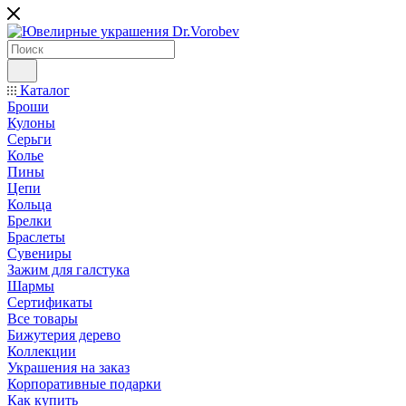
Каталог
Броши
Кулоны
Серьги
Колье
Пины
Цепи
Кольца
Брелки
Браслеты
Сувениры
Зажим для галстука
Шармы
Сертификаты
Все товары
Бижутерия дерево
Коллекции
Украшения на заказ
Корпоративные подарки
Как купить