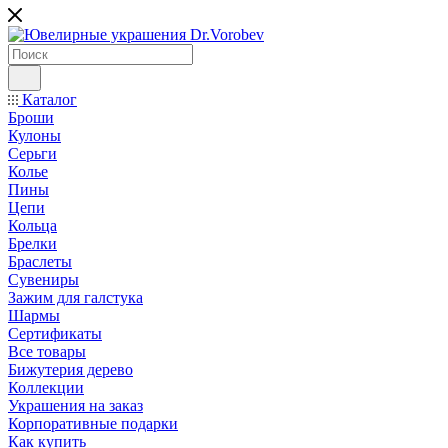
Каталог
Броши
Кулоны
Серьги
Колье
Пины
Цепи
Кольца
Брелки
Браслеты
Сувениры
Зажим для галстука
Шармы
Сертификаты
Все товары
Бижутерия дерево
Коллекции
Украшения на заказ
Корпоративные подарки
Как купить