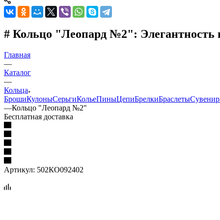
# Кольцо "Леопард №2": Элегантность 
Главная
—
Каталог
—
Кольца
Броши
Кулоны
Серьги
Колье
Пины
Цепи
Брелки
Браслеты
Сувени
—
Кольцо "Леопард №2"
Бесплатная доставка
Артикул:
502КО092402