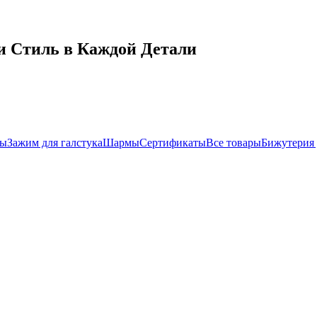
и Стиль в Каждой Детали
ры
Зажим для галстука
Шармы
Сертификаты
Все товары
Бижутерия 