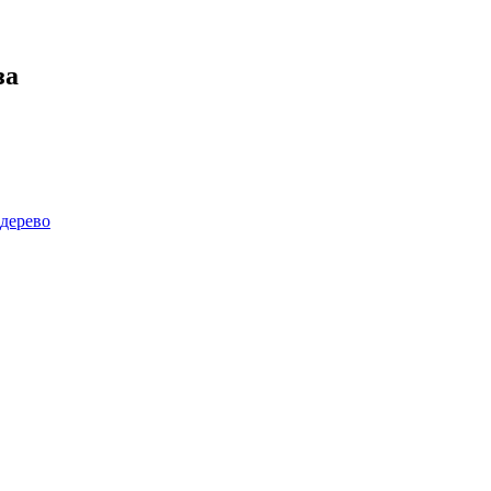
за
дерево