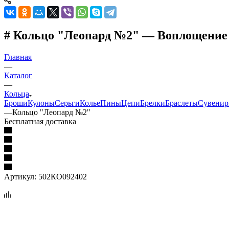
# Кольцо "Леопард №2" — Воплощение 
Главная
—
Каталог
—
Кольца
Броши
Кулоны
Серьги
Колье
Пины
Цепи
Брелки
Браслеты
Сувени
—
Кольцо "Леопард №2"
Бесплатная доставка
Артикул:
502КО092402