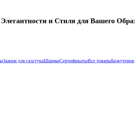
Элегантности и Стиля для Вашего Обра
ры
Зажим для галстука
Шармы
Сертификаты
Все товары
Бижутерия 