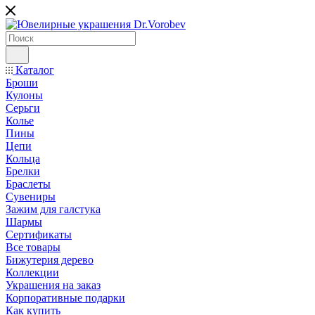
Каталог
Броши
Кулоны
Серьги
Колье
Пины
Цепи
Кольца
Брелки
Браслеты
Сувениры
Зажим для галстука
Шармы
Сертификаты
Все товары
Бижутерия дерево
Коллекции
Украшения на заказ
Корпоративные подарки
Как купить