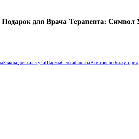
Подарок для Врача-Терапевта: Символ У
ры
Зажим для галстука
Шармы
Сертификаты
Все товары
Бижутерия 