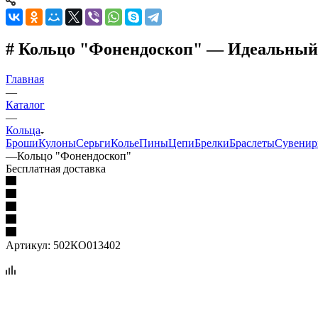
# Кольцо "Фонендоскоп" — Идеальный 
Главная
—
Каталог
—
Кольца
Броши
Кулоны
Серьги
Колье
Пины
Цепи
Брелки
Браслеты
Сувени
—
Кольцо "Фонендоскоп"
Бесплатная доставка
Артикул:
502КО013402