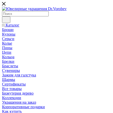
Каталог
Броши
Кулоны
Серьги
Колье
Пины
Цепи
Кольца
Брелки
Браслеты
Сувениры
Зажим для галстука
Шармы
Сертификаты
Все товары
Бижутерия дерево
Коллекции
Украшения на заказ
Корпоративные подарки
Как купить