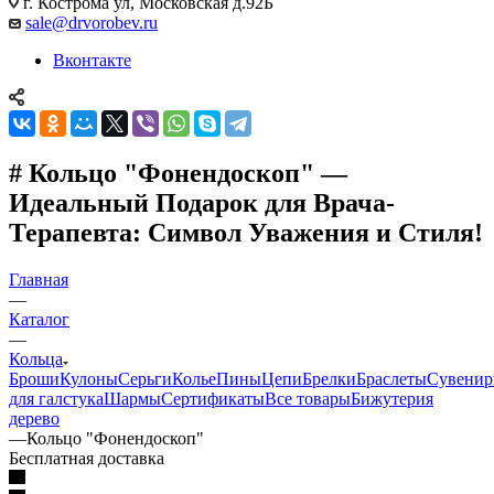
г. Кострома ул, Московская д.92Б
sale@drvorobev.ru
Вконтакте
# Кольцо "Фонендоскоп" —
Идеальный Подарок для Врача-
Терапевта: Символ Уважения и Стиля!
Главная
—
Каталог
—
Кольца
Броши
Кулоны
Серьги
Колье
Пины
Цепи
Брелки
Браслеты
Сувени
для галстука
Шармы
Сертификаты
Все товары
Бижутерия
дерево
—
Кольцо "Фонендоскоп"
Бесплатная доставка