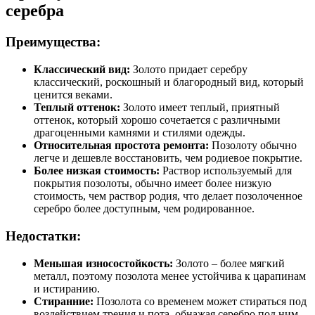
серебра
Преимущества:
Классический вид:
Золото придает серебру
классический, роскошный и благородный вид, который
ценится веками.
Теплый оттенок:
Золото имеет теплый, приятный
оттенок, который хорошо сочетается с различными
драгоценными камнями и стилями одежды.
Относительная простота ремонта:
Позолоту обычно
легче и дешевле восстановить, чем родиевое покрытие.
Более низкая стоимость:
Раствор используемый для
покрытия позолоты, обычно имеет более низкую
стоимость, чем раствор родия, что делает позолоченное
серебро более доступным, чем родированное.
Недостатки:
Меньшая износостойкость:
Золото – более мягкий
металл, поэтому позолота менее устойчива к царапинам
и истиранию.
Стиранние:
Позолота со временем может стираться под
воздействием трения и пота, обнажая серебро под ним.