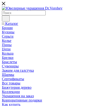
Каталог
Броши
Кулоны
Серьги
Колье
Пины
Цепи
Кольца
Брелки
Браслеты
Сувениры
Зажим для галстука
Шармы
Сертификаты
Все товары
Бижутерия дерево
Коллекции
Украшения на заказ
Корпоративные подарки
Как купить