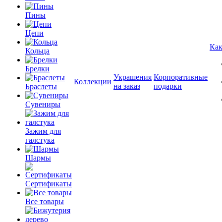
Пины
Цепи
Как
Кольца
Брелки
Украшения
Корпоративные
Коллекции
на заказ
подарки
Браслеты
Сувениры
Зажим для
галстука
Шармы
Сертификаты
Все товары