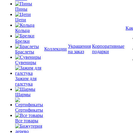
Пины
Цепи
Как
Кольца
Брелки
Украшения
Корпоративные
Коллекции
на заказ
подарки
Браслеты
Сувениры
Зажим для
галстука
Шармы
Сертификаты
Все товары