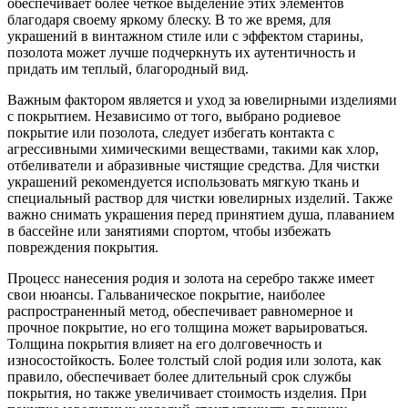
обеспечивает более четкое выделение этих элементов
благодаря своему яркому блеску. В то же время, для
украшений в винтажном стиле или с эффектом старины,
позолота может лучше подчеркнуть их аутентичность и
придать им теплый, благородный вид.
Важным фактором является и уход за ювелирными изделиями
с покрытием. Независимо от того, выбрано родиевое
покрытие или позолота, следует избегать контакта с
агрессивными химическими веществами, такими как хлор,
отбеливатели и абразивные чистящие средства. Для чистки
украшений рекомендуется использовать мягкую ткань и
специальный раствор для чистки ювелирных изделий. Также
важно снимать украшения перед принятием душа, плаванием
в бассейне или занятиями спортом, чтобы избежать
повреждения покрытия.
Процесс нанесения родия и золота на серебро также имеет
свои нюансы. Гальваническое покрытие, наиболее
распространенный метод, обеспечивает равномерное и
прочное покрытие, но его толщина может варьироваться.
Толщина покрытия влияет на его долговечность и
износостойкость. Более толстый слой родия или золота, как
правило, обеспечивает более длительный срок службы
покрытия, но также увеличивает стоимость изделия. При