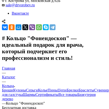
г. Кострома ул, Московская д.92Б
sale@drvorobev.ru
Вконтакте
# Кольцо "Фонендоскоп" —
идеальный подарок для врача,
который подчеркнет его
профессионализм и стиль!
Главная
—
Каталог
—
Кольца
Броши
Кулоны
Серьги
Колье
Пины
Цепи
Брелки
Браслеты
Сувени
для галстука
Шармы
Сертификаты
Все товары
Бижутерия
дерево
—
Кольцо "Фонендоскоп"
Бесплатная доставка