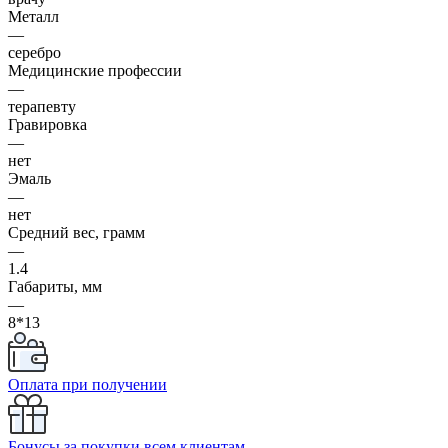
Металл
—
серебро
Медицинские профессии
—
терапевту
Гравировка
—
нет
Эмаль
—
нет
Средний вес, грамм
—
1.4
Габариты, мм
—
8*13
Оплата при получении
Бонусы за покупки всем клиентам