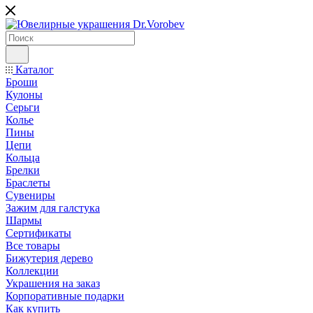
Каталог
Броши
Кулоны
Серьги
Колье
Пины
Цепи
Кольца
Брелки
Браслеты
Сувениры
Зажим для галстука
Шармы
Сертификаты
Все товары
Бижутерия дерево
Коллекции
Украшения на заказ
Корпоративные подарки
Как купить